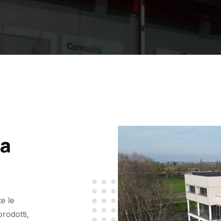
 a
e le
rodotti,