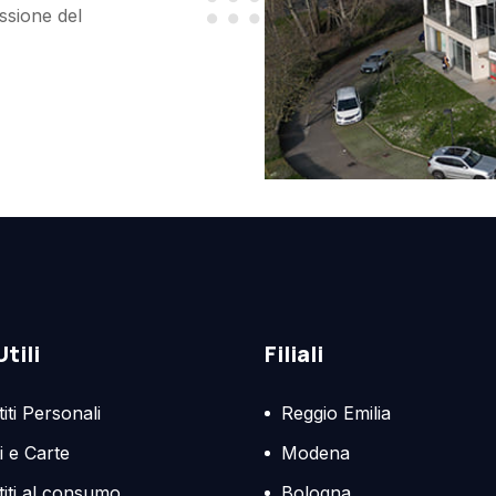
essione del
Utili
Filiali
iti Personali
Reggio Emilia
i e Carte
Modena
titi al consumo
Bologna