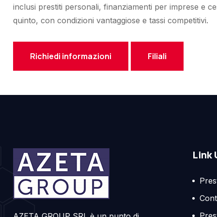
inclusi prestiti personali, finanziamenti per imprese e c
quinto, con condizioni vantaggiose e tassi competitivi.
Richiedi informazioni
Filiali
Link 
Prest
Cont
Pres
AZETA GROUP SRL è un punto di