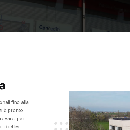
ia
nali fino alla
rti è pronto
trovarci per
obiettivi